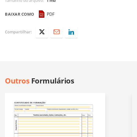
Tamanho do arquivo
:
1 mb
PDF
BAIXAR COMO
Compartilhar:
Outros
Formulários