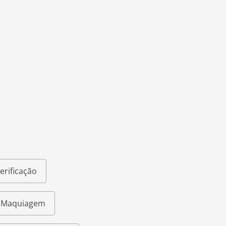
erificação
e Maquiagem