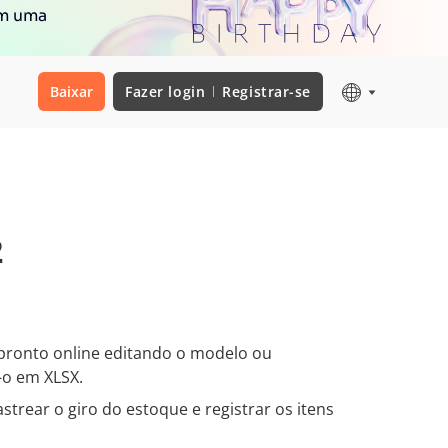
om uma
Baixar
Fazer login
Registrar-se
2
pronto online editando o modelo ou
o em XLSX.
astrear o giro do estoque e registrar os itens