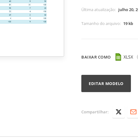
Última atualização
:
julho 20, 
Tamanho do arquivo
:
19 kb
XLSX
BAIXAR COMO
EDITAR MODELO
Compartilhar: