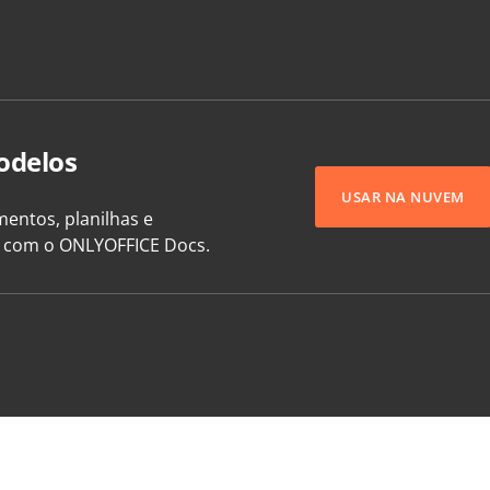
odelos
USAR NA NUVEM
entos, planilhas e
e com o ONLYOFFICE Docs.