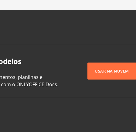
odelos
USAR NA NUVEM
entos, planilhas e
e com o ONLYOFFICE Docs.