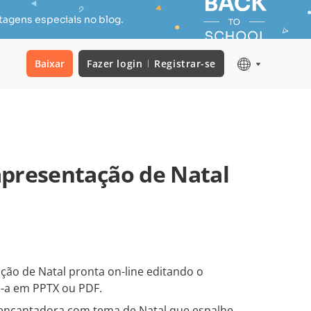
tagens especiais no blog.
Baixar
Fazer login
Registrar-se
presentação de Natal
ão de Natal pronta on-line editando o
-a em PPTX ou PDF.
encantadora com tema de Natal que espalhe