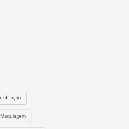
erificação
e Maquiagem