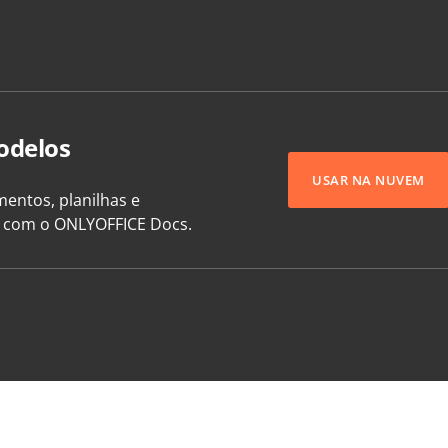
odelos
USAR NA NUVEM
entos, planilhas e
e com o ONLYOFFICE Docs.