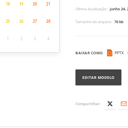
Última atualização
:
junho 24, 
Tamanho do arquivo
:
76 kb
PPTX
BAIXAR COMO
EDITAR MODELO
Compartilhar: