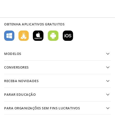
OBTENHA APLICATIVOS GRATUITOS
MODELOS
Modelos de formulário PDF
CONVERSORES
Modelos de documentos de texto
Converter arquivos de texto
Modelos de planilha
RECEBA NOVIDADES
Converter planilhas
Modelos de apresentação
Blog
Converter apresentações
PARAR EDUCAÇÃO
Converter PDFs
Para estudantes
PARA ORGANIZAÇÕES SEM FINS LUCRATIVOS
Para educadores