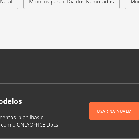
Natal
Modelos para o Dia dos Namorados
Mod
odelos
USAR NA NUVEM
entos, planilhas e
e com o ONLYOFFICE Docs.