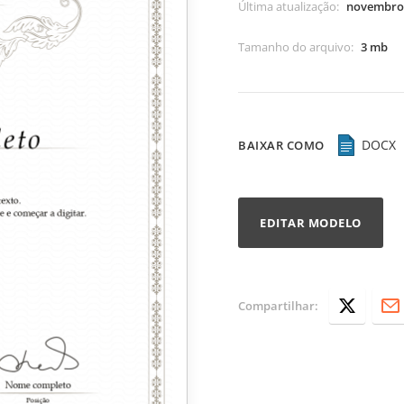
Última atualização
:
novembro 
Tamanho do arquivo
:
3 mb
DOCX
BAIXAR COMO
EDITAR MODELO
Compartilhar: