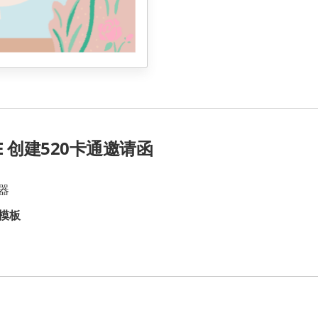
CE 创建520卡通邀请函
器
模板