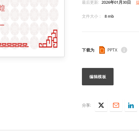
最后更新
:
2026年01月30日
文件大小
：
8 mb
PPTX
下载为
编辑模板
分享: