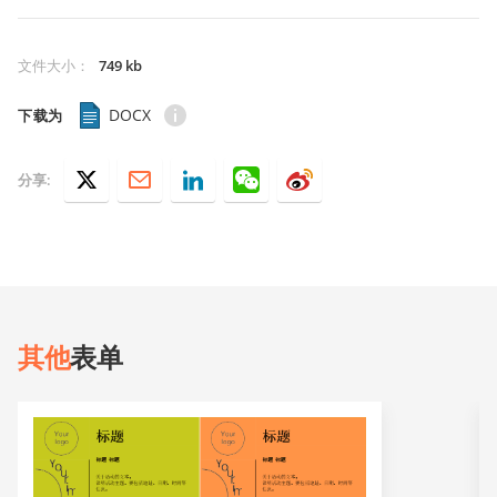
文件大小
：
749 kb
DOCX
下载为
分享:
其他
表单