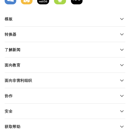
模板
PDF 表单模板
转换器
文本文档模板
转换文本文件
电子表格模板
了解新闻
转换电子表格
演示文稿模板
博客
转换演示文稿
面向教育
转换 PDF 文件
适用于学生
面向非营利组织
适用于教育人士
功能和工具
协作
申请免费帐户
贡献者
安全
翻译人员
功能和工具
网络博主
获取帮助