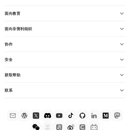
转换电子表格
演示文稿模板
博客
转换演示文稿
面向教育
转换 PDF 文件
适用于学生
面向非营利组织
适用于教育人士
功能和工具
协作
申请免费帐户
贡献者
安全
翻译人员
功能和工具
网络博主
获取帮助
职位空缺
社区
联系
帮助中心
销售问题
sales@onlyoffice.com
ONLYOFFICE 学院
合作伙伴咨询
partners@onlyoffice.com
网络研讨会
媒体咨询
press@onlyoffice.com
白皮书
电话咨询
联系表格