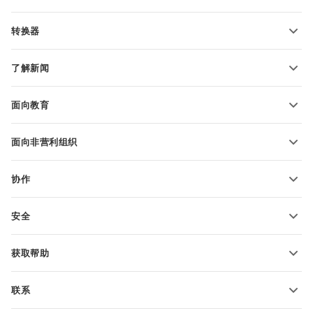
PDF 表单模板
转换器
文本文档模板
转换文本文件
电子表格模板
了解新闻
转换电子表格
演示文稿模板
博客
转换演示文稿
面向教育
转换 PDF 文件
适用于学生
面向非营利组织
适用于教育人士
功能和工具
协作
申请免费帐户
贡献者
安全
翻译人员
功能和工具
网络博主
获取帮助
职位空缺
社区
联系
帮助中心