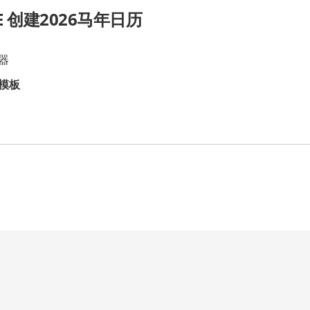
CE 创建2026马年日历
器
模板