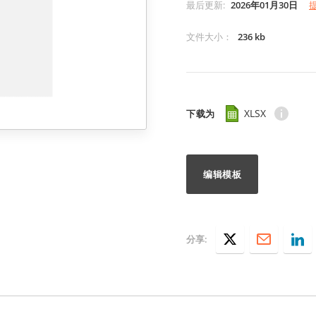
最后更新
:
2026年01月30日
文件大小
：
236 kb
XLSX
下载为
编辑模板
分享: