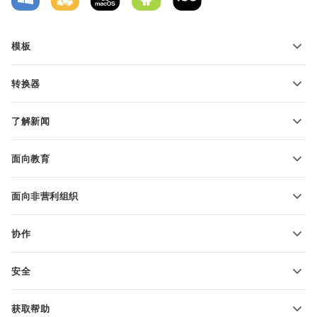
模板
PDF 表单模板
转换器
文本文档模板
转换文本文件
电子表格模板
了解新闻
转换电子表格
演示文稿模板
博客
转换演示文稿
面向教育
转换 PDF 文件
适用于学生
面向非营利组织
适用于教育人士
功能和工具
协作
申请免费帐户
贡献者
安全
翻译人员
功能和工具
网络博主
获取帮助