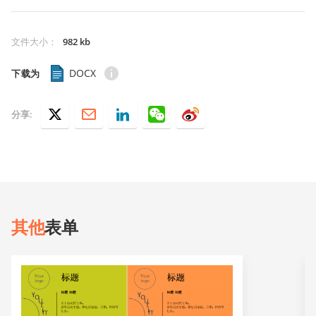
文件大小
：
982 kb
DOCX
下载为
分享:
其他
表单