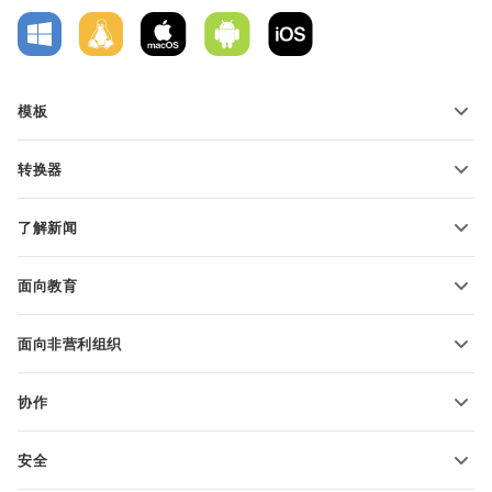
模板
PDF 表单模板
转换器
文本文档模板
转换文本文件
电子表格模板
了解新闻
转换电子表格
演示文稿模板
博客
转换演示文稿
面向教育
转换 PDF 文件
适用于学生
面向非营利组织
适用于教育人士
功能和工具
协作
申请免费帐户
贡献者
安全
翻译人员