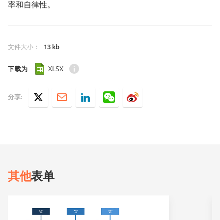
率和自律性。
文件大小
：
13 kb
XLSX
下载为
分享:
其他
表单