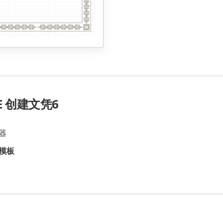
E 创建文凭6
器
模板