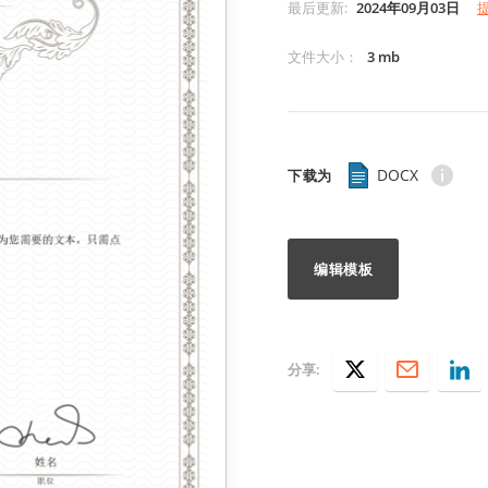
最后更新
:
2024年09月03日
文件大小
：
3 mb
DOCX
下载为
编辑模板
分享: