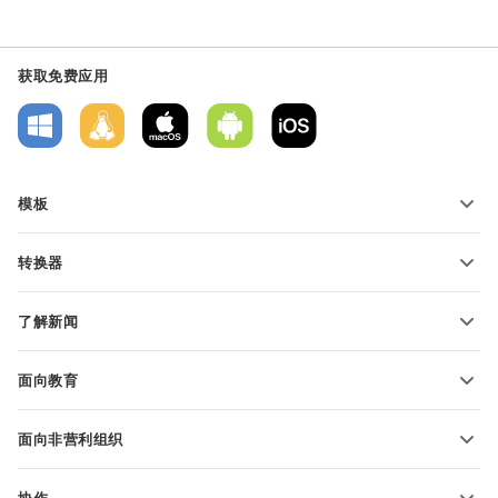
获取免费应用
模板
PDF 表单模板
转换器
文本文档模板
转换文本文件
电子表格模板
了解新闻
转换电子表格
演示文稿模板
博客
转换演示文稿
面向教育
转换 PDF 文件
适用于学生
面向非营利组织
适用于教育人士
功能和工具
协作