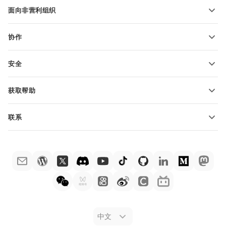
适用于学生
面向非营利组织
适用于教育人士
功能和工具
协作
申请免费帐户
贡献者
安全
翻译人员
功能和工具
网络博主
获取帮助
职位空缺
社区
联系
帮助中心
销售问题
sales@onlyoffice.com
ONLYOFFICE 学院
合作伙伴咨询
partners@onlyoffice.com
网络研讨会
媒体咨询
press@onlyoffice.com
白皮书
电话咨询
联系表格
申请演示
法律公告
中文