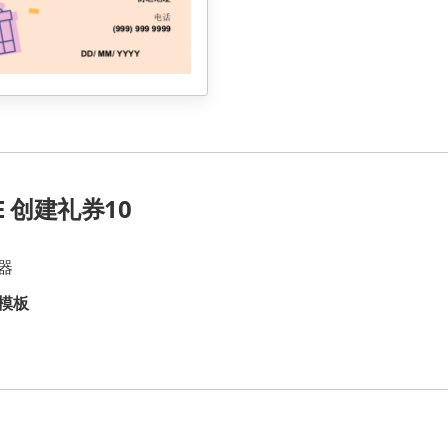
E 创建礼券10
器
模板