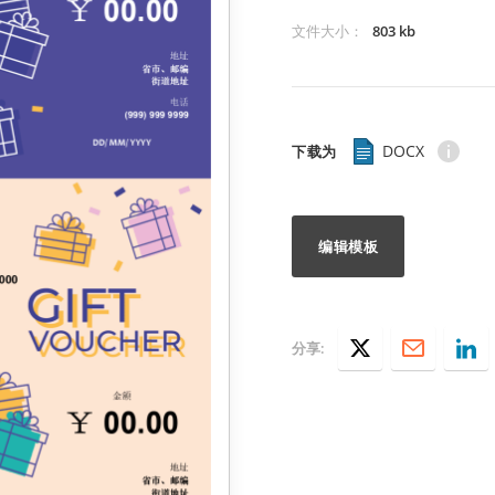
文件大小
：
803 kb
DOCX
下载为
编辑模板
分享: