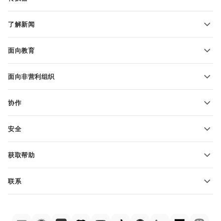
文本文档模板
转换文本文件
电子表格模板
了解新闻
转换电子表格
演示文稿模板
博客
转换演示文稿
面向教育
转换 PDF 文件
适用于学生
面向非营利组织
适用于教育人士
功能和工具
协作
申请免费帐户
贡献者
安全
翻译人员
功能和工具
网络博主
获取帮助
职位空缺
社区
联系
帮助中心
销售问题
sales@onlyoffice.com
ONLYOFFICE 学院
合作伙伴咨询
partners@onlyoffice.com
网络研讨会