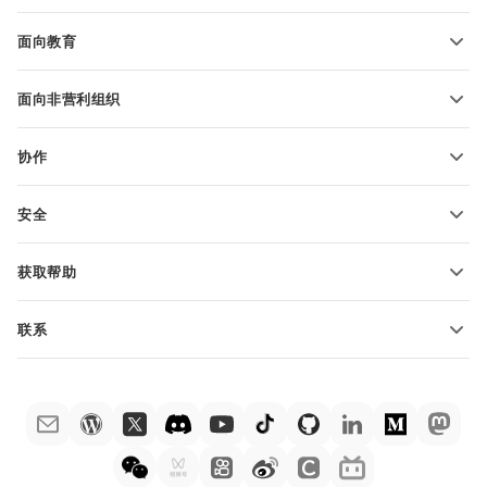
博客
转换演示文稿
面向教育
转换 PDF 文件
适用于学生
面向非营利组织
适用于教育人士
功能和工具
协作
申请免费帐户
贡献者
安全
翻译人员
功能和工具
网络博主
获取帮助
职位空缺
社区
联系
帮助中心
销售问题
sales@onlyoffice.com
ONLYOFFICE 学院
合作伙伴咨询
partners@onlyoffice.com
网络研讨会
媒体咨询
press@onlyoffice.com
白皮书
电话咨询
联系表格