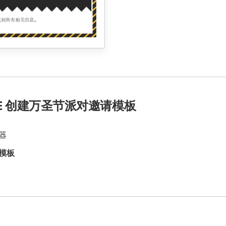
ICE 创建万圣节派对邀请模板
器
模板