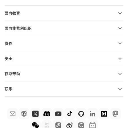
转换电子表格
演示文稿模板
博客
转换演示文稿
面向教育
转换 PDF 文件
适用于学生
面向非营利组织
适用于教育人士
功能和工具
协作
申请免费帐户
贡献者
安全
翻译人员
功能和工具
网络博主
获取帮助
职位空缺
社区
联系
帮助中心
销售问题
sales@onlyoffice.com
ONLYOFFICE 学院
合作伙伴咨询
partners@onlyoffice.com
网络研讨会
媒体咨询
press@onlyoffice.com
白皮书
电话咨询
联系表格