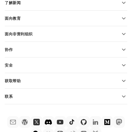
了解新闻
转换电子表格
演示文稿模板
博客
转换演示文稿
面向教育
转换 PDF 文件
适用于学生
面向非营利组织
适用于教育人士
功能和工具
协作
申请免费帐户
贡献者
安全
翻译人员
功能和工具
网络博主
获取帮助
职位空缺
社区
联系
帮助中心
销售问题
sales@onlyoffice.com
ONLYOFFICE 学院
合作伙伴咨询
partners@onlyoffice.com
网络研讨会
媒体咨询
press@onlyoffice.com
白皮书
电话咨询