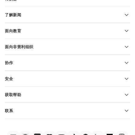
文本文档模板
转换文本文件
电子表格模板
了解新闻
转换电子表格
演示文稿模板
博客
转换演示文稿
面向教育
转换 PDF 文件
适用于学生
面向非营利组织
适用于教育人士
功能和工具
协作
申请免费帐户
贡献者
安全
翻译人员
功能和工具
网络博主
获取帮助
职位空缺
社区
联系
帮助中心
销售问题
sales@onlyoffice.com
ONLYOFFICE 学院
合作伙伴咨询
partners@onlyoffice.com
网络研讨会