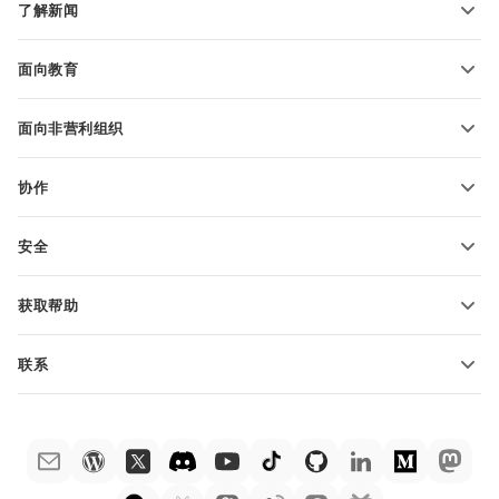
了解新闻
转换电子表格
演示文稿模板
博客
转换演示文稿
面向教育
转换 PDF 文件
适用于学生
面向非营利组织
适用于教育人士
功能和工具
协作
申请免费帐户
贡献者
安全
翻译人员
功能和工具
网络博主
获取帮助
职位空缺
社区
联系
帮助中心
销售问题
sales@onlyoffice.com
ONLYOFFICE 学院
合作伙伴咨询
partners@onlyoffice.com
网络研讨会
媒体咨询
press@onlyoffice.com
白皮书
电话咨询