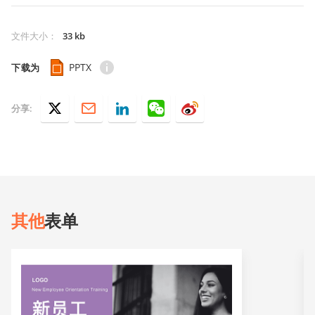
文件大小
：
33 kb
PPTX
下载为
分享:
其他
表单