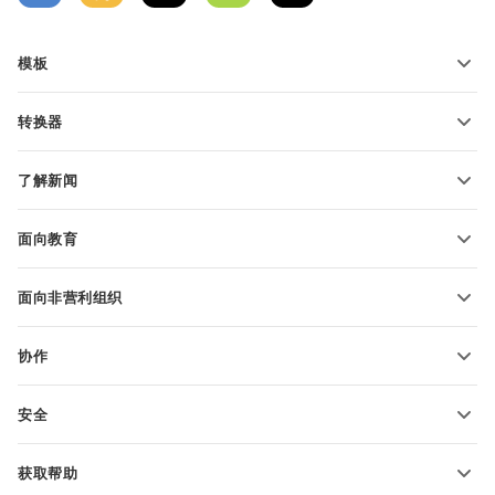
模板
PDF 表单模板
转换器
文本文档模板
转换文本文件
电子表格模板
了解新闻
转换电子表格
演示文稿模板
博客
转换演示文稿
面向教育
转换 PDF 文件
适用于学生
面向非营利组织
适用于教育人士
功能和工具
协作
申请免费帐户
贡献者
安全
翻译人员
功能和工具
网络博主
获取帮助
职位空缺