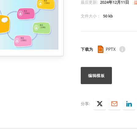
最后更新
:
2024年12月11日
文件大小
：
50 kb
PPTX
下载为
编辑模板
分享: