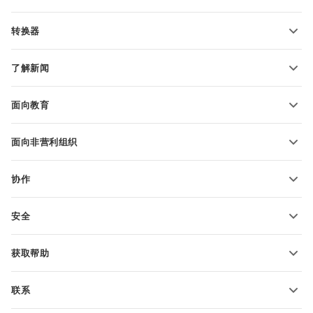
PDF 表单模板
转换器
文本文档模板
转换文本文件
电子表格模板
了解新闻
转换电子表格
演示文稿模板
博客
转换演示文稿
面向教育
转换 PDF 文件
适用于学生
面向非营利组织
适用于教育人士
功能和工具
协作
申请免费帐户
贡献者
安全
翻译人员
功能和工具
网络博主
获取帮助
职位空缺
社区
联系
帮助中心