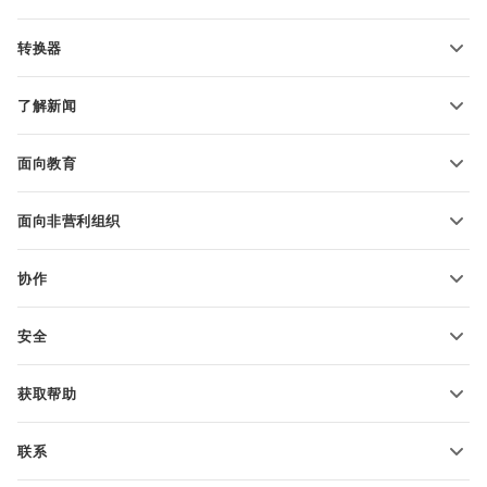
PDF 表单模板
转换器
文本文档模板
转换文本文件
电子表格模板
了解新闻
转换电子表格
演示文稿模板
博客
转换演示文稿
面向教育
转换 PDF 文件
适用于学生
面向非营利组织
适用于教育人士
功能和工具
协作
申请免费帐户
贡献者
安全
翻译人员
功能和工具
网络博主
获取帮助
职位空缺
社区
联系
帮助中心