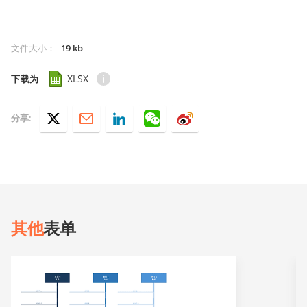
文件大小
：
19 kb
XLSX
下载为
分享:
其他
表单