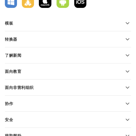
模板
PDF 表单模板
转换器
文本文档模板
转换文本文件
电子表格模板
了解新闻
转换电子表格
演示文稿模板
博客
转换演示文稿
面向教育
转换 PDF 文件
适用于学生
面向非营利组织
适用于教育人士
功能和工具
协作
申请免费帐户
贡献者
安全
翻译人员
功能和工具
网络博主
获取帮助