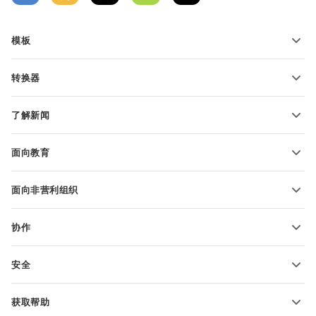
模板
PDF 表单模板
转换器
文本文档模板
转换文本文件
电子表格模板
了解新闻
转换电子表格
演示文稿模板
博客
转换演示文稿
面向教育
转换 PDF 文件
适用于学生
面向非营利组织
适用于教育人士
功能和工具
协作
申请免费帐户
贡献者
安全
翻译人员
功能和工具
网络博主
获取帮助
职位空缺