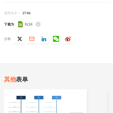
文件大小
：
27 kb
XLSX
下载为
分享:
其他
表单