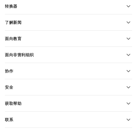
PDF 表单模板
转换器
文本文档模板
转换文本文件
电子表格模板
了解新闻
转换电子表格
演示文稿模板
博客
转换演示文稿
面向教育
转换 PDF 文件
适用于学生
面向非营利组织
适用于教育人士
功能和工具
协作
申请免费帐户
贡献者
安全
翻译人员
功能和工具
网络博主
获取帮助
职位空缺
社区
联系
帮助中心
销售问题
sales@onlyoffice.com
ONLYOFFICE 学院