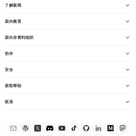
电子表格模板
了解新闻
转换电子表格
演示文稿模板
博客
转换演示文稿
面向教育
转换 PDF 文件
适用于学生
面向非营利组织
适用于教育人士
功能和工具
协作
申请免费帐户
贡献者
安全
翻译人员
功能和工具
网络博主
获取帮助
职位空缺
社区
联系
帮助中心
销售问题
sales@onlyoffice.com
ONLYOFFICE 学院
合作伙伴咨询
partners@onlyoffice.com
网络研讨会
媒体咨询
press@onlyoffice.com
白皮书