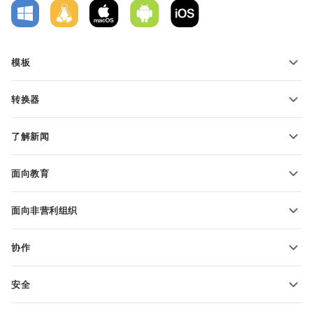
模板
PDF 表单模板
转换器
文本文档模板
转换文本文件
电子表格模板
了解新闻
转换电子表格
演示文稿模板
博客
转换演示文稿
面向教育
转换 PDF 文件
适用于学生
面向非营利组织
适用于教育人士
功能和工具
协作
申请免费帐户
贡献者
安全
翻译人员
功能和工具
网络博主