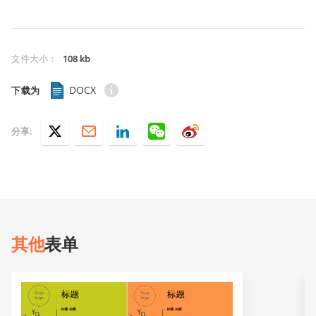
文件大小
：
108 kb
DOCX
下载为
分享:
其他
表单