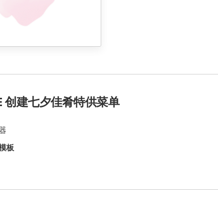
ICE 创建七夕佳肴特供菜单
器
模板