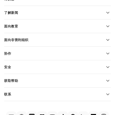
文本文档模板
转换文本文件
电子表格模板
了解新闻
转换电子表格
演示文稿模板
博客
转换演示文稿
面向教育
转换 PDF 文件
适用于学生
面向非营利组织
适用于教育人士
功能和工具
协作
申请免费帐户
贡献者
安全
翻译人员
功能和工具
网络博主
获取帮助
职位空缺
社区
联系
帮助中心
销售问题
sales@onlyoffice.com
ONLYOFFICE 学院
合作伙伴咨询
partners@onlyoffice.com
网络研讨会