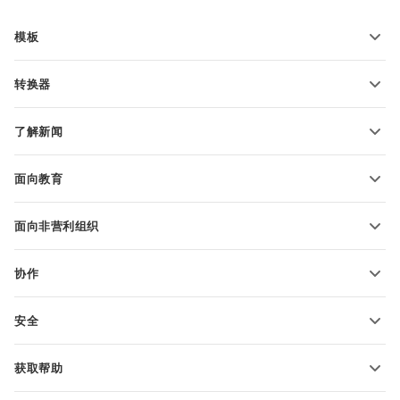
模板
PDF 表单模板
转换器
文本文档模板
转换文本文件
电子表格模板
了解新闻
转换电子表格
演示文稿模板
博客
转换演示文稿
面向教育
转换 PDF 文件
适用于学生
面向非营利组织
适用于教育人士
功能和工具
协作
申请免费帐户
贡献者
安全
翻译人员
功能和工具
网络博主
获取帮助
职位空缺
社区