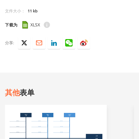
文件大小
：
11 kb
XLSX
下载为
分享:
其他
表单