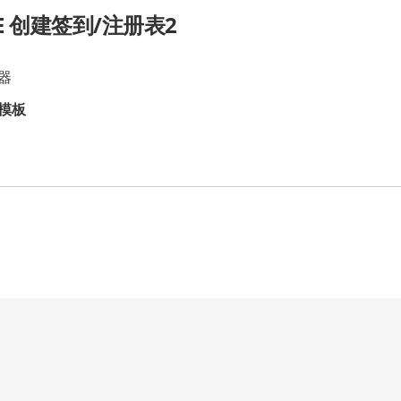
CE 创建签到/注册表2
器
模板