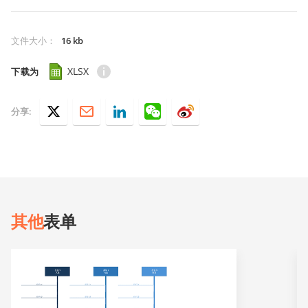
文件大小
：
16 kb
XLSX
下载为
分享:
其他
表单