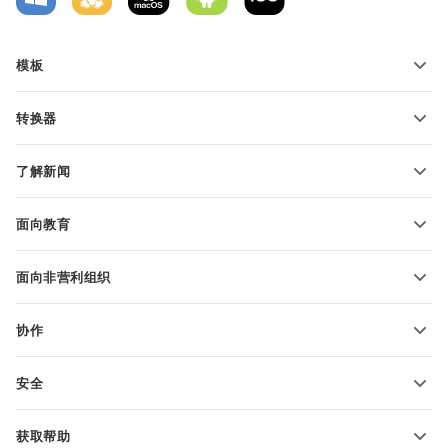
模板
PDF 表单模板
转换器
文本文档模板
转换文本文件
电子表格模板
了解新闻
转换电子表格
演示文稿模板
博客
转换演示文稿
面向教育
转换 PDF 文件
适用于学生
面向非营利组织
适用于教育人士
功能和工具
协作
申请免费帐户
贡献者
安全
翻译人员
功能和工具
网络博主
获取帮助