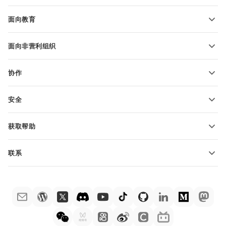
博客
转换演示文稿
面向教育
转换 PDF 文件
适用于学生
面向非营利组织
适用于教育人士
功能和工具
协作
申请免费帐户
贡献者
安全
翻译人员
功能和工具
网络博主
获取帮助
职位空缺
社区
联系
帮助中心
销售问题
sales@onlyoffice.com
ONLYOFFICE 学院
合作伙伴咨询
partners@onlyoffice.com
网络研讨会
媒体咨询
press@onlyoffice.com
白皮书
电话咨询
联系表格