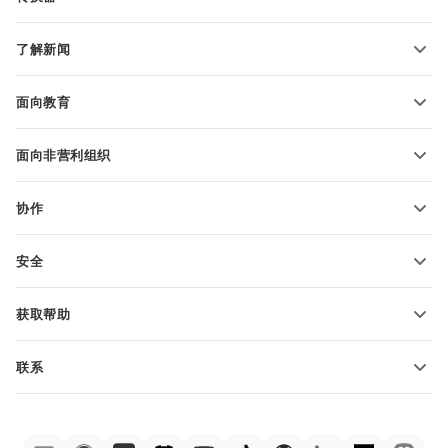
文本文档模板
转换文本文件
电子表格模板
了解新闻
转换电子表格
演示文稿模板
博客
转换演示文稿
面向教育
转换 PDF 文件
适用于学生
面向非营利组织
适用于教育人士
功能和工具
协作
申请免费帐户
贡献者
安全
翻译人员
功能和工具
网络博主
获取帮助
职位空缺
社区
联系
帮助中心
销售问题
sales@onlyoffice.com
ONLYOFFICE 学院
合作伙伴咨询
partners@onlyoffice.com
网络研讨会