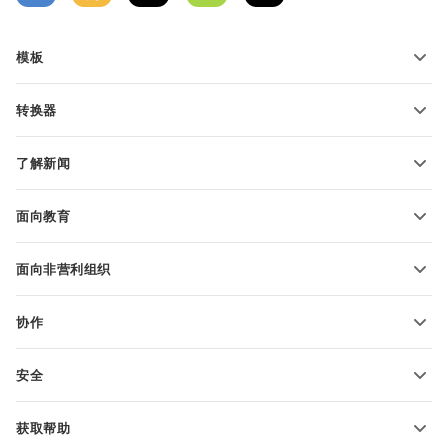
模板
PDF 表单模板
转换器
文本文档模板
转换文本文件
电子表格模板
了解新闻
转换电子表格
演示文稿模板
博客
转换演示文稿
面向教育
转换 PDF 文件
适用于学生
面向非营利组织
适用于教育人士
功能和工具
协作
申请免费帐户
贡献者
安全
翻译人员
功能和工具
网络博主
获取帮助
职位空缺