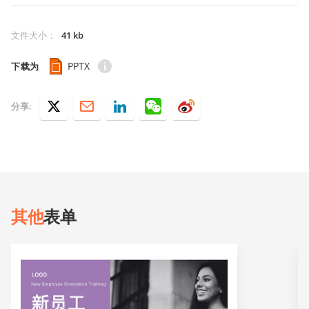
文件大小
：
41 kb
PPTX
下载为
分享:
其他
表单