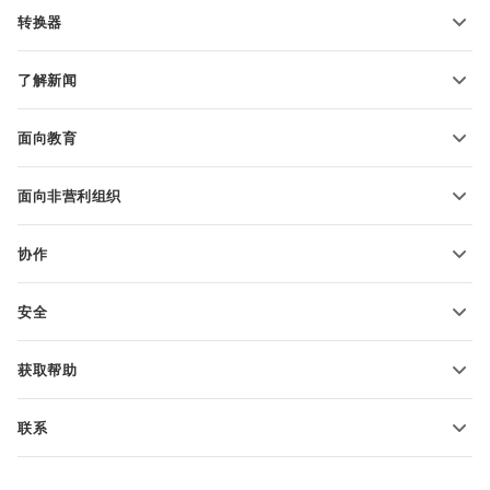
PDF 表单模板
转换器
文本文档模板
转换文本文件
电子表格模板
了解新闻
转换电子表格
演示文稿模板
博客
转换演示文稿
面向教育
转换 PDF 文件
适用于学生
面向非营利组织
适用于教育人士
功能和工具
协作
申请免费帐户
贡献者
安全
翻译人员
功能和工具
网络博主
获取帮助
职位空缺
社区
联系
帮助中心
销售问题
sales@onlyoffice.com
ONLYOFFICE 学院