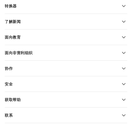
PDF 表单模板
转换器
文本文档模板
转换文本文件
电子表格模板
了解新闻
转换电子表格
演示文稿模板
博客
转换演示文稿
面向教育
转换 PDF 文件
适用于学生
面向非营利组织
适用于教育人士
功能和工具
协作
申请免费帐户
贡献者
安全
翻译人员
功能和工具
网络博主
获取帮助
职位空缺
社区
联系
帮助中心
销售问题
sales@onlyoffice.com
ONLYOFFICE 学院