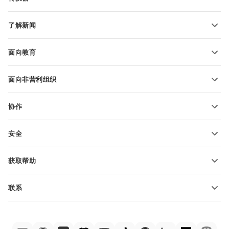
文本文档模板
转换文本文件
电子表格模板
了解新闻
转换电子表格
演示文稿模板
博客
转换演示文稿
面向教育
转换 PDF 文件
适用于学生
面向非营利组织
适用于教育人士
功能和工具
协作
申请免费帐户
贡献者
安全
翻译人员
功能和工具
网络博主
获取帮助
职位空缺
社区
联系
帮助中心
销售问题
sales@onlyoffice.com
ONLYOFFICE 学院
合作伙伴咨询
partners@onlyoffice.com
网络研讨会