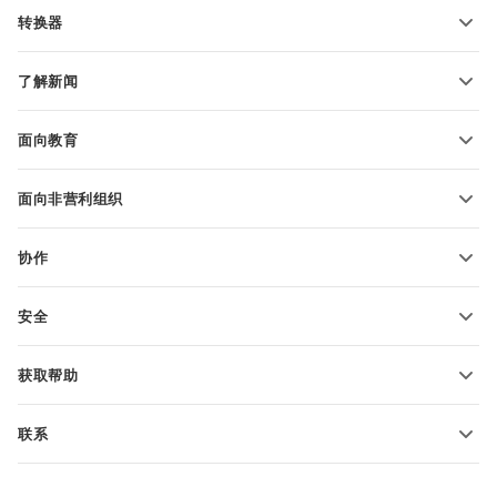
PDF 表单模板
转换器
文本文档模板
转换文本文件
电子表格模板
了解新闻
转换电子表格
演示文稿模板
博客
转换演示文稿
面向教育
转换 PDF 文件
适用于学生
面向非营利组织
适用于教育人士
功能和工具
协作
申请免费帐户
贡献者
安全
翻译人员
功能和工具
网络博主
获取帮助
职位空缺
社区
联系
帮助中心
销售问题
sales@onlyoffice.com
ONLYOFFICE 学院