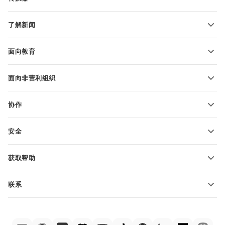
文本文档模板
转换文本文件
电子表格模板
了解新闻
转换电子表格
演示文稿模板
博客
转换演示文稿
面向教育
转换 PDF 文件
适用于学生
面向非营利组织
适用于教育人士
功能和工具
协作
申请免费帐户
贡献者
安全
翻译人员
功能和工具
网络博主
获取帮助
职位空缺
社区
联系
帮助中心
销售问题
sales@onlyoffice.com
ONLYOFFICE 学院
合作伙伴咨询
partners@onlyoffice.com
网络研讨会