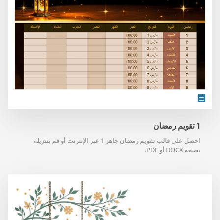
1 تقويم رمضان
احصل على قالب تقويم رمضان جاهز 1 عبر الإنترنت أو قم بتنزيله
بصيغة DOCX أو PDF.