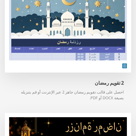
2 تقويم رمضان
احصل على قالب تقويم رمضان جاهز 2 عبر الإنترنت أو قم بتنزيله
بصيغة DOCX أو PDF.