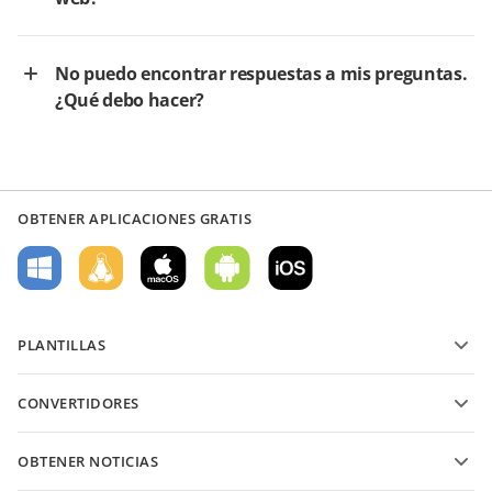
No puedo encontrar respuestas a mis preguntas.
¿Qué debo hacer?
OBTENER APLICACIONES GRATIS
PLANTILLAS
Plantillas de formularios PDF
CONVERTIDORES
Plantillas de documentos de texto
Convierte archivos de texto
Plantillas de hojas de cálculo
OBTENER NOTICIAS
Convierte hojas de cálculo
Plantillas de presentaciones