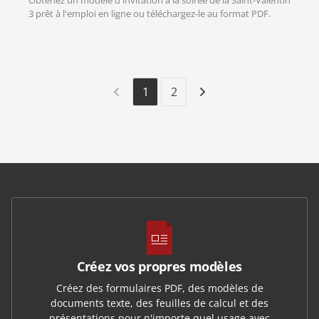
Obtenez un modèle d'invitation à la soirée de la Saint-Valentin
3 prêt à l'emploi en ligne ou téléchargez-le au format PDF.
1
2
Créez vos propres modèles
Créez des formulaires PDF, des modèles de
documents texte, des feuilles de calcul et des
présentations pour n'importe quel usage avec